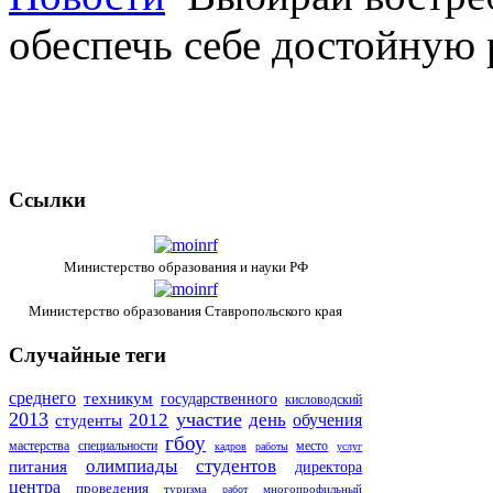
обеспечь себе достойную 
Ссылки
Министерство образования и науки РФ
Министерство образования Ставропольского края
Случайные
теги
среднего
техникум
государственного
кисловодский
2013
участие
2012
день
обучения
студенты
гбоу
мастерства
специальности
место
кадров
работы
услуг
олимпиады
студентов
питания
директора
центра
проведения
туризма
многопрофильный
работ