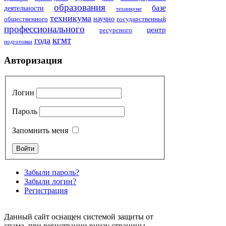
образования
базе
деятельности
техникуме
техникума
общественного
научно
государственный
профессионального
центр
ресурсного
кгмт
года
подготовки
Авторизация
Логин
Пароль
Запомнить меня
Забыли пароль?
Забыли логин?
Регистрация
Данный сайт оснащен системой защиты от
спама, при регистрации внизу страницы